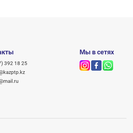
акты
Мы в сетях
7) 392 18 25
@kazptp.kz
@mail.ru